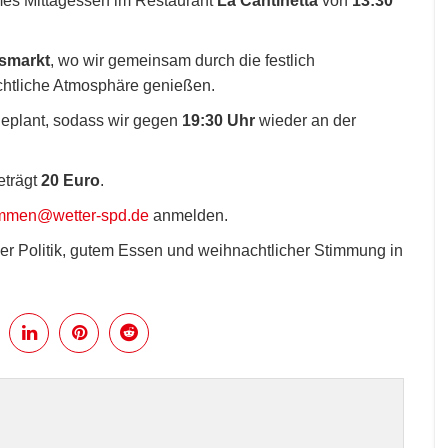
mes Mittagessen im Restaurant
La Cantinetta
von
13:30
smarkt
, wo wir gemeinsam durch die festlich
htliche Atmosphäre genießen.
eplant, sodass wir gegen
19:30 Uhr
wieder an der
eträgt
20 Euro
.
ommen@wetter-spd.de
anmelden.
ler Politik, gutem Essen und weihnachtlicher Stimmung in