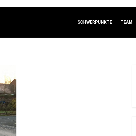
SCHWERPUNKTE
TEAM
me
Tagesfahrt Zum Landtag Und Weihnachtsmarkt In Wiesba